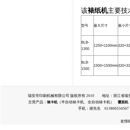
该
裱纸机
主要技
型号
最大尺寸
最小尺
BLB-
1250×
1100mm
320×
3
1300
BLB-
1500×
1500mm
320×
3
1500
瑞安市印刷机械有限公司 版权所有 2010 地址：浙江省瑞安市瑞
主营产品：
（半自动裱卡机、全自动裱卡机）
裱卡机
覆面机
手机：谢先生 013806534567 
友情